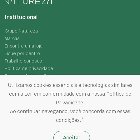
Institucional
Grupo Natureza
Marcas
Encontre uma loja
Fique por dentro
Trabalhe conosco
Política de privacidade
Responsabilidade Social
Utilizamos cookies essenciais e tecnologias similares
Siga-nos
com a Lei, em conformidade com a nossa Política de
Privacidade.
Ao continuar navegando, você concorda com essas
condições.*
©
2026
Grupo Natureza. Todos os direitos reservados.
Aceitar