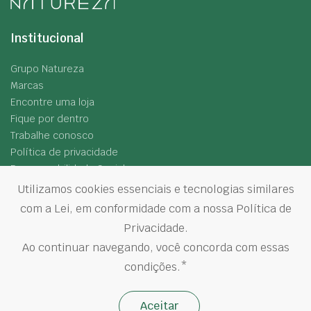
Institucional
Grupo Natureza
Marcas
Encontre uma loja
Fique por dentro
Trabalhe conosco
Política de privacidade
Responsabilidade Social
Utilizamos cookies essenciais e tecnologias similares
Siga-nos
com a Lei, em conformidade com a nossa Política de
Privacidade.
Ao continuar navegando, você concorda com essas
condições.*
©
2026
Grupo Natureza. Todos os direitos reservados.
Aceitar